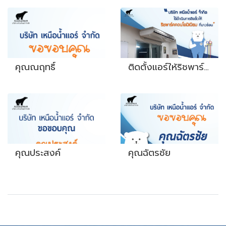
คุณณฤทธิ์
ติดตั้งแอร์ให้ริชพาร์คคอนโดมิเนียม ที่บางซ่อน
คุณประสงค์​
คุณฉัตรชัย