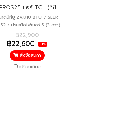
T-PROS25 แอร์ TCL (ทีซีแอล) T-Pro Premium SMART WIFI Inverter R32 24,230 BTU. พร้อมบริการติดตั้ง
นาดบีทียู 24,010 BTU. / SEER
.52 / ประหยัดไฟเบอร์ 5 (3 ดาว)
/ รับประกันคอมเพรสเซอร์ 10 ปี
฿22,900
ะไหล่อื่นๆ 5 ปี / ราคารวมติดตั้ง
฿22,600
-1%
แล้ว*
สั่งซื้อสินค้า
เปรียบเทียบ