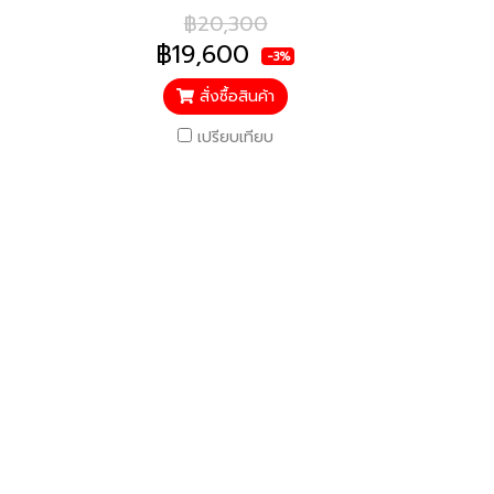
ะไหล่
/ รับประกันคอมเพรสเซอร์ 10 ปี
฿20,300
ล้ว*
อะไหล่อื่นๆ 5 ปี / ราคารวมติดตั้ง
฿19,600
-3%
แล้ว*
สั่งซื้อสินค้า
เปรียบเทียบ