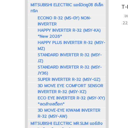
MITSUBISHI ELECTRIC แอร์มิตซูบิชิ อีเล็ค
ทริค
ข
ECONO R-32 (MS-GY) NON-
22
INVERTER
HAPPY INVERTER R-32 (MSY-KA)
*New 2026*
อ
HAPPY PLUS INVERTER R-32 (MSY-
MZ)
STANDARD INVERTER R-32 (MSY-
JZ)
STANDARD INVERTER R-32 (MSY-
JY36)
SUPER INVERTER R-32 (MSY-GZ)
3D MOVE EYE COMFORT SENSOR
INVERTER R-32 (MSY-XZ)
ECO EYE INVERTER R-32 (MSY-XY)
*ลดล้างสต็อก*
3D MOVE-EYE KIWAMI INVERTER
R-32 (MSY-AW)
MITSUBISHI ELECTRIC MR.SLIM แอร์เชิง