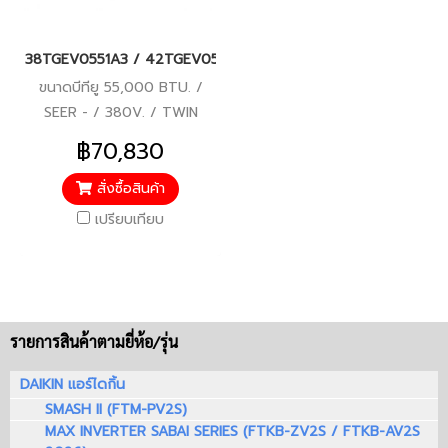
38TGEV0551A3 / 42TGEV0551UP (380V./ไฟ 3 เฟส) แอร์แคเรียร์ รุ่
ขนาดบีทียู 55,000 BTU. /
SEER - / 380V. / TWIN
ROTARY DC-INVERTER
฿70,830
COMPRESSOR / รับประกัน
คอมเพรสเซอร์ 7 ปี, อะไหล่ 2 ปี
สั่งซื้อสินค้า
เปรียบเทียบ
รายการสินค้าตามยี่ห้อ/รุ่น
DAIKIN แอร์ไดกิ้น
SMASH II (FTM-PV2S)
MAX INVERTER SABAI SERIES (FTKB-ZV2S / FTKB-AV2S