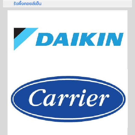
รังผึ้งคอยล์เย็น