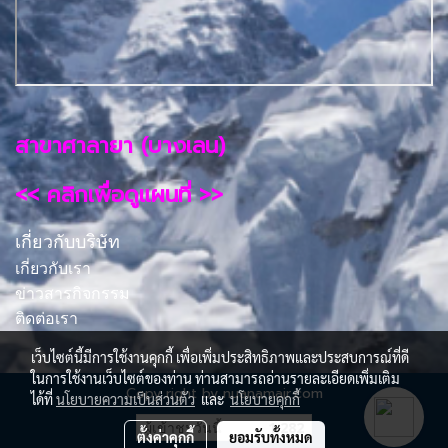
สาขาศาลายา (บางเลน)
<< คลิกเพื่อดูแผนที่ >>
เกี่ยวกับบริษัท
เกี่ยวกับเรา
ข่าวสารกิจกรรม
ติดต่อเรา
เว็บไซต์นี้มีการใช้งานคุกกี้ เพื่อเพิ่มประสิทธิภาพและประสบการณ์ที่ดี
ในการใช้งานเว็บไซต์ของท่าน ท่านสามารถอ่านรายละเอียดเพิ่มเติม
Copy right by nuanamair.com
ได้ที่
นโยบายความเป็นส่วนตัว
และ
นโยบายคุกกี้
ผู้เข้าชมขณะนี้
187
ตั้งค่าคุกกี้
ยอมรับทั้งหมด