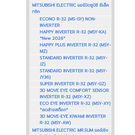
MITSUBISHI ELECTRIC แอร์มิตซูบิชิ อีเล็ค
ทริค
ECONO R-32 (MS-GY) NON-
INVERTER
HAPPY INVERTER R-32 (MSY-KA)
*New 2026*
HAPPY PLUS INVERTER R-32 (MSY-
MZ)
STANDARD INVERTER R-32 (MSY-
JZ)
STANDARD INVERTER R-32 (MSY-
JY36)
SUPER INVERTER R-32 (MSY-GZ)
3D MOVE EYE COMFORT SENSOR
INVERTER R-32 (MSY-XZ)
ECO EYE INVERTER R-32 (MSY-XY)
*ลดล้างสต็อก*
3D MOVE-EYE KIWAMI INVERTER
R-32 (MSY-AW)
MITSUBISHI ELECTRIC MR.SLIM แอร์เชิง