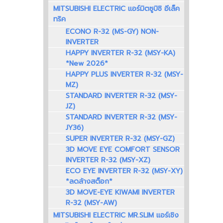
MITSUBISHI ELECTRIC แอร์มิตซูบิชิ อีเล็ค
ทริค
ECONO R-32 (MS-GY) NON-
INVERTER
HAPPY INVERTER R-32 (MSY-KA)
*New 2026*
HAPPY PLUS INVERTER R-32 (MSY-
MZ)
STANDARD INVERTER R-32 (MSY-
JZ)
STANDARD INVERTER R-32 (MSY-
JY36)
SUPER INVERTER R-32 (MSY-GZ)
3D MOVE EYE COMFORT SENSOR
INVERTER R-32 (MSY-XZ)
ECO EYE INVERTER R-32 (MSY-XY)
*ลดล้างสต็อก*
3D MOVE-EYE KIWAMI INVERTER
R-32 (MSY-AW)
MITSUBISHI ELECTRIC MR.SLIM แอร์เชิง