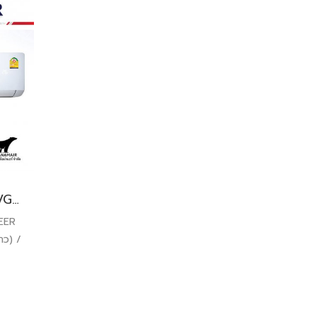
CFW-IVGE36 / CCS-IVGE36 เซ็นทรัลแอร์ อินเวอร์เตอร์ (CENTRAL AIR) Inverter R32 38,200 BTU. พร้อมบริการติดตั้ง
SEER
าว) /
งแดง
 ปี
ล้ว*