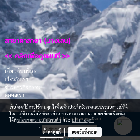
สาขาศาลายา (บางเลน)
<< คลิกเพื่อดูแผนที่ >>
เกี่ยวกับบริษัท
เกี่ยวกับเรา
ข่าวสารกิจกรรม
ติดต่อเรา
เว็บไซต์นี้มีการใช้งานคุกกี้ เพื่อเพิ่มประสิทธิภาพและประสบการณ์ที่ดี
ในการใช้งานเว็บไซต์ของท่าน ท่านสามารถอ่านรายละเอียดเพิ่มเติม
Copy right by nuanamair.com
ได้ที่
นโยบายความเป็นส่วนตัว
และ
นโยบายคุกกี้
ผู้เข้าชมวันนี้
1,245
ตั้งค่าคุกกี้
ยอมรับทั้งหมด
Powered by
MakeWebEasy.com