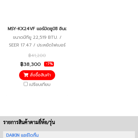
MSY-KX24VF แอร์มิตซูบิชิ อินเวอร์เตอร์ น้ำยา R-32 (MITSUBISHI
ขนาดบีทียู 22,519 BTU. /
SEER 17.47 / ประหยัดไฟเบอร์
5 / รับประกันคอมเพรสเซอร์ 5
฿41,200
ปี / แผงคอยล์เย็นและแผง
฿38,300
-7%
คอยล์ร้อน 3 ปี / อะไหล่อื่นๆ 1
สั่งซื้อสินค้า
ปี / ราคารวมติดตั้งแล้ว*
เปรียบเทียบ
รายการสินค้าตามยี่ห้อ/รุ่น
DAIKIN แอร์ไดกิ้น