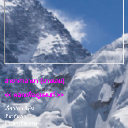
สาขาศาลายา (บางเลน)
<< คลิกเพื่อดูแผนที่ >>
เกี่ยวกับบริษัท
เกี่ยวกับเรา
ข่าวสารกิจกรรม