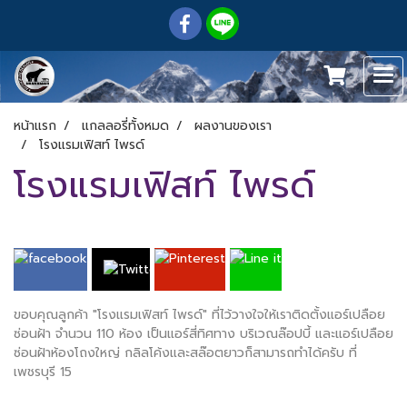
หน้าแรก
แกลลอรี่ทั้งหมด
ผลงานของเรา
โรงแรมเฟิสท์ ไพรด์
โรงแรมเฟิสท์ ไพรด์
ขอบคุณลูกค้า "โรงแรมเฟิสท์ ไพรด์" ที่ไว้วางใจให้เราติดตั้งแอร์เปลือย
ซ่อนฝ้า จำนวน 110 ห้อง เป็นแอร์สี่ทิศทาง บริเวณล๊อปบี้ และแอร์เปลือย
ซ่อนฝ้าห้องโถงใหญ่ กลิลโค้งและสล๊อตยาวก็สามารถทำได้ครับ ที่
เพชรบุรี 15