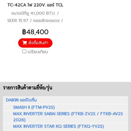
TC-42CA ไฟ 220V. แอร์ TCL รุ่นฝังฝ้าสี่ทิศทาง ระบบ Inverter น้ำยา
ขนาดบีทียู 41,000 BTU. /
SEER 15.97 / คอยล์ทองแดง /
รีโมทไร้สาย / WIFI / ประหยัด
฿48,400
ไฟเบอร์ 5 (1 ดาว) / รับประกัน
คอมเพรสเซอร์ 10 ปี/แผงคอยล์
สั่งซื้อสินค้า
ร้อน-คอยล์เย็น 5 ปี/อะไหล่
เปรียบเทียบ
ภายในตัวเครื่อง 5 ปี
รายการสินค้าตามยี่ห้อ/รุ่น
DAIKIN แอร์ไดกิ้น
SMASH II (FTM-PV2S)
MAX INVERTER SABAI SERIES (FTKB-ZV2S / FTKB-AV2S
2026)
MAX INVERTER STAR KQ SERIES (FTKQ-YV2S)