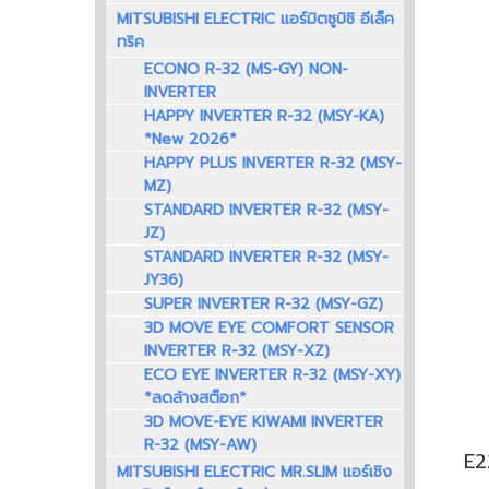
MITSUBISHI ELECTRIC แอร์มิตซูบิชิ อีเล็ค
ทริค
ECONO R-32 (MS-GY) NON-
INVERTER
HAPPY INVERTER R-32 (MSY-KA)
*New 2026*
HAPPY PLUS INVERTER R-32 (MSY-
MZ)
STANDARD INVERTER R-32 (MSY-
JZ)
STANDARD INVERTER R-32 (MSY-
JY36)
SUPER INVERTER R-32 (MSY-GZ)
3D MOVE EYE COMFORT SENSOR
INVERTER R-32 (MSY-XZ)
ECO EYE INVERTER R-32 (MSY-XY)
*ลดล้างสต็อก*
3D MOVE-EYE KIWAMI INVERTER
R-32 (MSY-AW)
MITSUBISHI ELECTRIC MR.SLIM แอร์เชิง