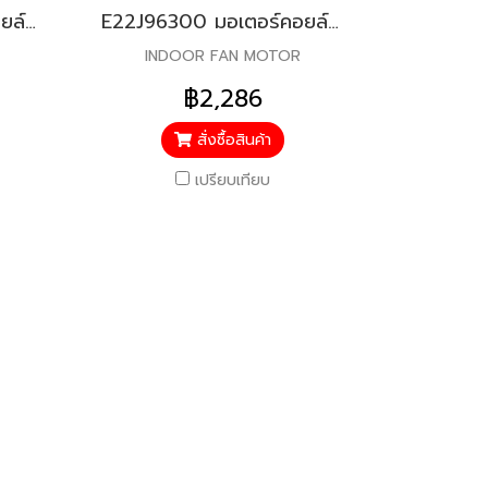
E22F45300 มอเตอร์คอยล์เย็น สำหรับแอร์มิตซู รุ่น MS-SGE,SGF,SGD09-13
E22J96300 มอเตอร์คอยล์เย็น สำหรับแอร์มิตซู รุ่น MS-SGF,GJ,SGH18,24
INDOOR FAN MOTOR
฿2,286
สั่งซื้อสินค้า
เปรียบเทียบ