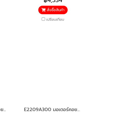
฿4,534
สั่งซื้อสินค้า
เปรียบเทียบ
E2209L300 มอเตอร์คอยล์เย็น สำหรับแอร์มิตซู รุ่น MSY-KS,KT09,13,15,18
E2209A300 มอเตอร์คอยล์เย็น สำหรับแอร์มิตซู รุ่น MS-GN09,13,15