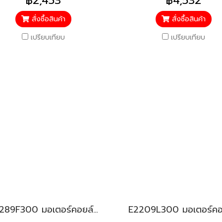
฿2,453
฿4,532
สั่งซื้อสินค้า
สั่งซื้อสินค้า
เปรียบเทียบ
เปรียบเทียบ
E2289F300 มอเตอร์คอยล์เย็น สำหรับแอร์มิตซู รุ่น MSY-GT50,60