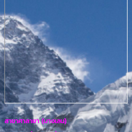
สาขาศาลายา (บางเลน)