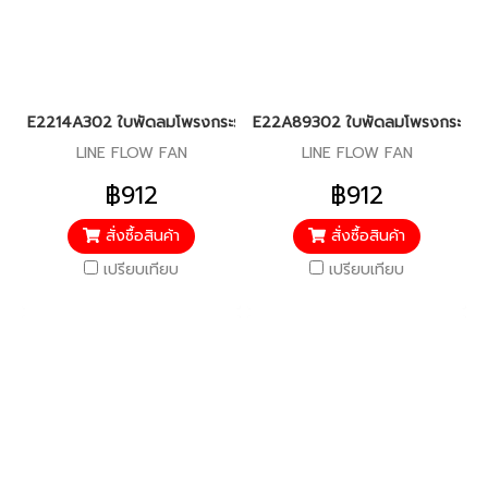
E2214A302 ใบพัดลมโพรงกระรอก สำหรับแอร์มิตซู รุ่น MS-GN09,13,
E22A89302 ใบพัดลมโพรงกระรอก สำห
LINE FLOW FAN
LINE FLOW FAN
฿912
฿912
สั่งซื้อสินค้า
สั่งซื้อสินค้า
เปรียบเทียบ
เปรียบเทียบ