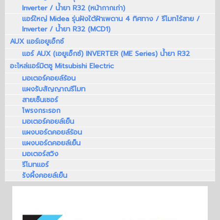
Inverter / น้ำยา R32 (หน้ากากเก่า)
แอร์ใหญ่ Midea รุ่นฝังใต้ฝ้าเพดาน 4 ทิศทาง / รีโมทไร้สาย /
Inverter / น้ำยา R32 (MCD1)
AUX แอร์เอยูเอ็กซ์
แอร์ AUX (เอยูเอ็กซ์) INVERTER (ME Series) น้ำยา R32
อะไหล่แอร์มิตซู Mitsubishi Electric
มอเตอร์คอยล์ร้อน
แผงรับสัญญาณรีโมท
สายเซ็นเซอร์
โพรงกระรอก
มอเตอร์คอยล์เย็น
แผงบอร์ดคอยล์ร้อน
แผงบอร์ดคอยล์เย็น
มอเตอร์สวิง
รีโมทแอร์
รังผึ้งคอยล์เย็น