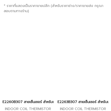
* ราคาที่แสดงเป็นราคาขายปลีก (สำหรับราคาช่าง/ราคาขายส่ง กรุณา
สอบถามทางร้าน)
E2260B307 สายเซ็นเซอร์ สำหรับแอร์มิตซู รุ่น MSZ-SGH24,MSY-GK1
E2263B307 สายเซ็นเซอร์ สำหรับแอร
INDOOR COIL THERMISTOR
INDOOR COIL THERMISTOR