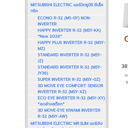
MITSUBISHI ELECTRIC แอร์มิตซูบิชิ อีเล็ค
ทริค
ECONO R-32 (MS-GY) NON-
INVERTER
HAPPY INVERTER R-32 (MSY-KA)
*New 2026*
HAPPY PLUS INVERTER R-32 (MSY-
MZ)
STANDARD INVERTER R-32 (MSY-
JZ)
STANDARD INVERTER R-32 (MSY-
JY36)
ข
SUPER INVERTER R-32 (MSY-GZ)
1
3D MOVE EYE COMFORT SENSOR
ปร
INVERTER R-32 (MSY-XZ)
อ
ECO EYE INVERTER R-32 (MSY-XY)
*ลดล้างสต็อก*
3D MOVE-EYE KIWAMI INVERTER
R-32 (MSY-AW)
MITSUBISHI ELECTRIC MR.SLIM แอร์เชิง