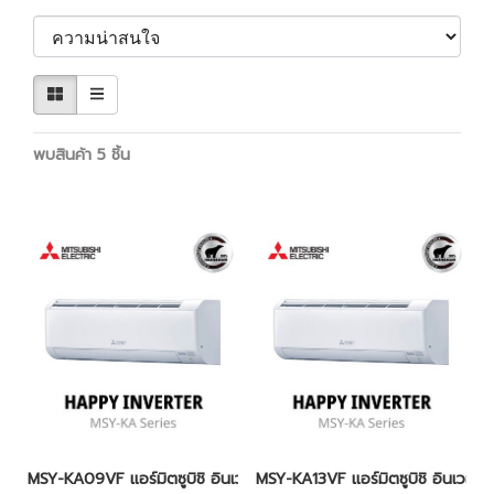
พบสินค้า 5 ชิ้น
MSY-KA09VF แอร์มิตซูบิชิ อินเวอร์เตอร์ น้ำยา R-32 (MITSUBIS
MSY-KA13VF แอร์มิตซูบิชิ อินเว