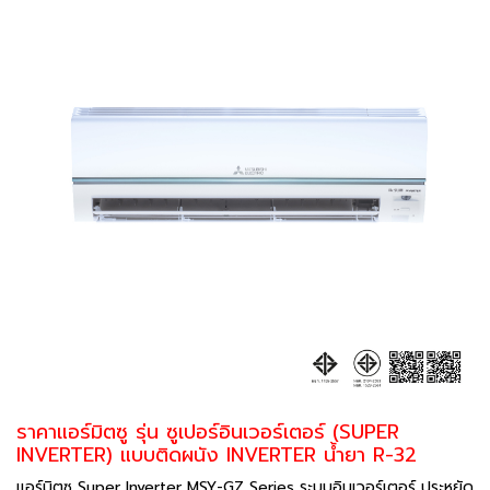
ราคาแอร์มิตซู รุ่น ซูเปอร์อินเวอร์เตอร์ (SUPER
INVERTER) แบบติดผนัง INVERTER น้ำยา R-32
แอร์มิตซู Super Inverter MSY-GZ Series ระบบอินเวอร์เตอร์ ประหยัด