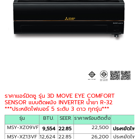
ราคาแอร์มิตซู รุ่น 3D MOVE EYE COMFORT
SENSOR แบบติดผนัง INVERTER น้ำยา R-32
***ประหยัดไฟเบอร์ 5 ระดับ 3 ดาว ทุกรุ่น***
รุ่น
BTU.
SEER.
ราคาพร้อมติดตั้ง
MSY-XZ09VF
22,500
9,554
22.85
ประหยัดไฟเบ
MSY-XZ13VF
12,624
22.85
26,200
ประหยัดไฟเบ