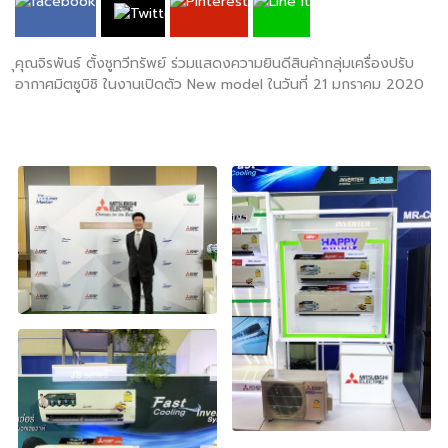
ุคุณจิรพันธ์​ ตั้งชูทวีทรัพย์​ ร่วมแสดงความยินดีสินค้ากลุ่มเครื่องปรับ​
อากาศ​มิตซู​บิชิ ในงานเปิดตัว​ New​ model ในวันที่ 21 มกราคม 2020