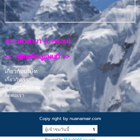
สาขาศาลายา (บางเลน)
<< คลิกเพื่อดูแผนที่ >>
เกี่ยวกับบริษัท
เกี่ยวกับเรา
ข่าวสารกิจกรรม
ติดต่อเรา
Copy right by nuanamair.com
ผู้เข้าชมวันนี้
1
Powered by
MakeWebEasy.com