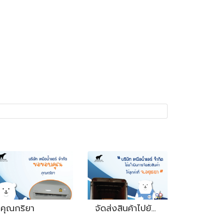
คุณกริยา
จัดส่งสินค้าไปยังจังหวัด อยุธยา