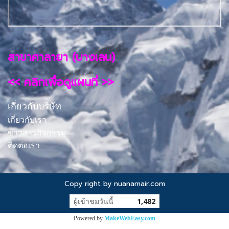
สาขาศาลายา (บางเลน)
<< คลิกเพื่อดูแผนที่ >>
เกี่ยวกับบริษัท
เกี่ยวกับเรา
ข่าวสารกิจกรรม
ติดต่อเรา
Copy right by nuanamair.com
ผู้เข้าชมวันนี้
1,482
Powered by
MakeWebEasy.com