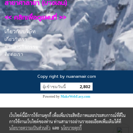
สาขาศาลายา (บางเลน)
<< คลิกเพื่อดูแผนที่ >>
เกี่ยวกับบริษัท
เกี่ยวกับเรา
ข่าวสารกิจกรรม
ติดต่อเรา
Copy right by nuanamair.com
ผู้เข้าชมวันนี้
2,802
Powered by
MakeWebEasy.com
เว็บไซต์นี้มีการใช้งานคุกกี้ เพื่อเพิ่มประสิทธิภาพและประสบการณ์ที่ดีใน
การใช้งานเว็บไซต์ของท่าน ท่านสามารถอ่านรายละเอียดเพิ่มเติมได้ที่
นโยบายความเป็นส่วนตัว
และ
นโยบายคุกกี้