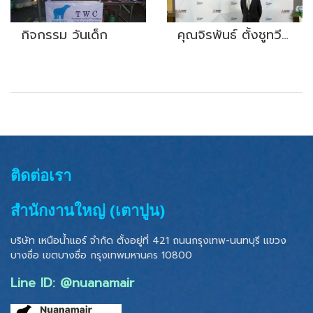
กิจกรรม วันเด็ก
ุคุณจิรพันธ์​ ตั้งชูทวีทรัพย์​ ร่วมแสดงความยินดีสินค้ากลุ่มเครื่องปรับ​อากาศ​มิตซู​บิชิ
ติดต่อเรา
สำนักงานใหญ่ (เตาปูน)
บริษัท เหนือน้ำแอร์ จำกัด ตั้งอยู่ที่ 421 ถนนกรุงเทพ-นนทบุรี แขวง
บางซื่อ เขตบางซื่อ
กรุงเทพมหานคร 10800
Line ID: @nuanamair