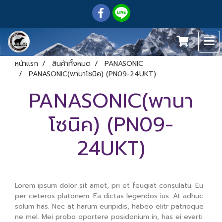
หน้าแรก
สินค้าทั้งหมด
PANASONIC
PANASONIC(พานาโซนิค) (PN09-24UKT)
PANASONIC(พานา
โซนิค) (PN09-
24UKT)
Lorem ipsum dolor sit amet, pri et feugiat consulatu. Eu
per ceteros platonem. Ea dictas legendos ius. At adhuc
solum has. Nec at harum euripidis, habeo elitr patrioque
ne mel. Mei probo oportere posidonium in, has ei everti