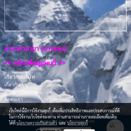
สาขาศาลายา (บางเลน)
<< คลิกเพื่อดูแผนที่ >>
เกี่ยวกับบริษัท
เกี่ยวกับเรา
ข่าวสารกิจกรรม
ติดต่อเรา
เว็บไซต์นี้มีการใช้งานคุกกี้ เพื่อเพิ่มประสิทธิภาพและประสบการณ์ที่ดี
ในการใช้งานเว็บไซต์ของท่าน ท่านสามารถอ่านรายละเอียดเพิ่มเติม
Copy right by nuanamair.com
ได้ที่
นโยบายความเป็นส่วนตัว
และ
นโยบายคุกกี้