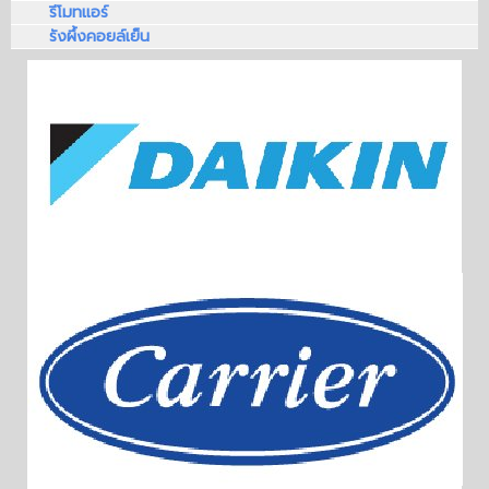
รีโมทแอร์
รังผึ้งคอยล์เย็น