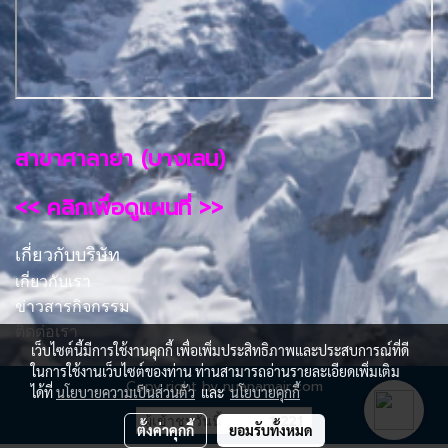
สาขาศาลายา (บางเลน)
<< คลิกเพื่อดูแผนที่ >>
เกี่ยวกับบริษัท
เกี่ยวกับเรา
ข่าวสารกิจกรรม
ติดต่อเรา
เว็บไซต์นี้มีการใช้งานคุกกี้ เพื่อเพิ่มประสิทธิภาพและประสบการณ์ที่ดี
ในการใช้งานเว็บไซต์ของท่าน ท่านสามารถอ่านรายละเอียดเพิ่มเติม
Copy right by nuanamair.com
ได้ที่
นโยบายความเป็นส่วนตัว
และ
นโยบายคุกกี้
ผู้เข้าชมวันนี้
1,221
ตั้งค่าคุกกี้
ยอมรับทั้งหมด