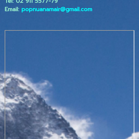
Tel: 02 ​911 5577-79
Email:
popnuanamair@gmail.com