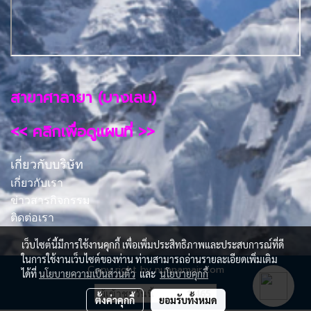
สาขาศาลายา (บางเลน)
<< คลิกเพื่อดูแผนที่ >>
เกี่ยวกับบริษัท
เกี่ยวกับเรา
ข่าวสารกิจกรรม
ติดต่อเรา
เว็บไซต์นี้มีการใช้งานคุกกี้ เพื่อเพิ่มประสิทธิภาพและประสบการณ์ที่ดี
ในการใช้งานเว็บไซต์ของท่าน ท่านสามารถอ่านรายละเอียดเพิ่มเติม
Copy right by nuanamair.com
ได้ที่
นโยบายความเป็นส่วนตัว
และ
นโยบายคุกกี้
ผู้เข้าชมวันนี้
1,465
ตั้งค่าคุกกี้
ยอมรับทั้งหมด