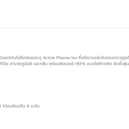
้วยเทคโนโลยีปล่อยประจุ Active Plasma Ion ซึ่งมีความเข้มข้นของประจุส
ทีเรีย สารก่อภูมิแพ้ และกลิ่น พร้อมฟิลเตอร์ HEPA แบบไฟฟ้าสถิต ยับยั้งฝ
5 ได้ละเอียดถึง 6 ระดับ