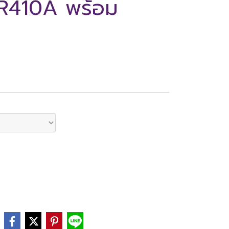
 R410A พร้อม
e