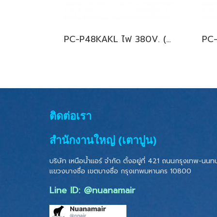
PC-P48KAKL ไฟ 380V. (Mitsubishi Electric Mr.Slim) รุ่นแขวนใต้ฝ้าเพดาน ระบบ Fixspeed น้ำยา R410A พร้อมบริการติดตั้ง
ติดต่อเรา
สำนักงานใหญ่ (เตาปูน)
บริษัท เหนือน้ำแอร์ จำกัด ตั้งอยู่ที่ 421 ถนนกรุงเทพ-นนทบุ
แขวงบางซื่อ เขตบางซื่อ
กรุงเทพมหานคร 10800
Line ID: @nuanamair