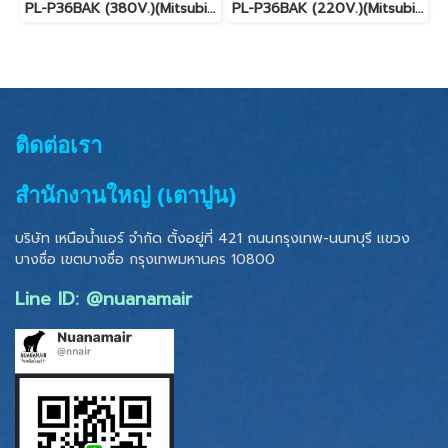
PL-P36BAK (380V.)(Mitsubishi Electric Mr.Slim) Cassette Type รุ่นฝังในฝ้าเพดานกระจายลม 4 ทิศทาง ระบบ Fixspeed น้ำยา R410A พร้อมบริการติดตั้ง
PL-P36BAK (220V.)(Mitsubishi Electric Mr.Slim) Cassette Type รุ่นฝังในฝ้าเพดานกระจายลม 4 ทิศทาง ระบบ Fixspeed น้ำยา R410A พร้อมบริการติดตั้ง
ติดต่อเรา
สำนักงานใหญ่ (เตาปูน)
บริษัท เหนือน้ำแอร์ จำกัด ตั้งอยู่ที่ 421 ถนนกรุงเทพ-นนทบุรี แขวง
บางซื่อ เขตบางซื่อ
กรุงเทพมหานคร 10800
Line ID: @nuanamair