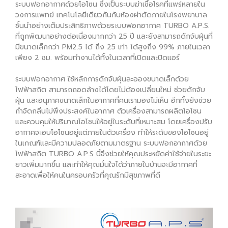
ระบบฟอกอากาศด้วยโอโซน ซึ่งเป็นระบบฆ่าเชื้อโรคที่แพร่หลายใน
วงการแพทย์ เทคโนโลยีเดียวกันกับห้องผ่าตัดภายในโรงพยาบาล
ชั้นนำอย่างเต็มประสิทธิภาพด้วยระบบฟอกอากาศ TURBO A.P.S.
ที่ถูกพัฒนาอย่างต่อเนื่องมากกว่า 25 ปี และยังสามารถดักจับฝุ่นที่
มีขนาดเล็กกว่า PM2.5 ได้ ถึง 25 เท่า ได้สูงถึง 99% ภายในเวลา
เพียง 2 ชม. พร้อมทำงานได้ทั้งในเวลาที่เปิดและปิดแอร์
ระบบฟอกอากาศ ใช้หลักการดักจับฝุ่นละอองขนาดเล็กด้วย
ไฟฟ้าสถิต สามารถถอดล้างได้โดยไม่ต้องเปลี่ยนใหม่ ช่วยดักจับ
ฝุ่น และอนุภาคขนาดเล็กในอากาศที่คนเรามองไม่เห็น อีกทั้งยังช่วย
กำจัดกลิ่นไม่พึงประสงค์ในอากาศ ตัวเครื่องสามารถผลิตโอโซน
และควบคุมให้ปริมาณโอโซนให้อยู่ในระดับที่เหมาะสม โดยเครื่องปรับ
อากาศจะอบโอโซนอยู่แต่ภายในตัวเครื่อง ทำให้ระดับของโอโซนอยู่
ในเกณฑ์และมีความปลอดภัยตามมาตรฐาน ระบบฟอกอากาศด้วย
ไฟฟ้าสถิต TURBO A.P.S นี้จึงช่วยให้คุณประหยัดค่าใช้จ่ายในระยะ
ยาวเพิ่มมากขึ้น และทำให้คุณมั่นใจได้ว่าภายในบ้านจะมีอากาศที่
สะอาดเพื่อให้คนในครอบครัวที่คุณรักมีสุขภาพที่ดี