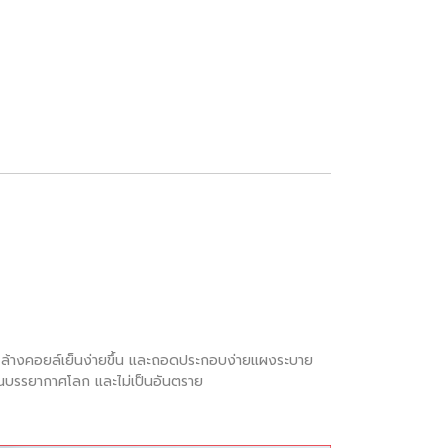
น ล้างคอยล์เย็นง่ายขึ้น และถอดประกอบง่ายแผงระบาย
้นบรรยากาศโลก และไม่เป็นอันตราย