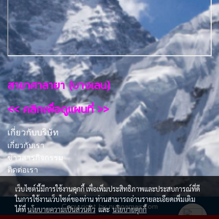
สาขาศาลายา (บางเลน)
<< คลิกเพื่อดูแผนที่ >>
เกี่ยวกับบริษัท
เกี่ยวกับเรา
ข่าวสารกิจกรรม
ติดต่อเรา
เว็บไซต์นี้มีการใช้งานคุกกี้ เพื่อเพิ่มประสิทธิภาพและประสบการณ์ที่ดี
ในการใช้งานเว็บไซต์ของท่าน ท่านสามารถอ่านรายละเอียดเพิ่มเติม
Copy right by nuanamair.com
ได้ที่
นโยบายความเป็นส่วนตัว
และ
นโยบายคุกกี้