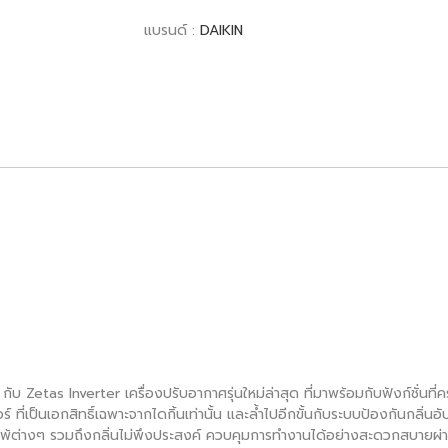
แบรนด์ :
DAIKIN
 กับ Zetas Inverter เครื่องปรับอากาศรุ่นใหม่ล่าสุด ที่มาพร้อมกับฟังก์ชั่น
่เป็นเอกสิทธิ์เฉพาะจากไดกิ้นเท่านั้น และล้ำไปอีกขั้นกับระบบป้องกันกลิ่นอ
มิแพ้ต่างๆ รวมถึงกลิ่นไม่พึงประสงค์ ควบคุมการทำงานได้อย่างสะดวกสบายผ่าน 