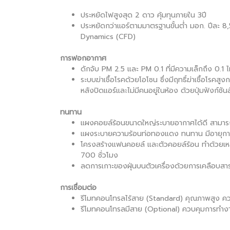
ประหยัดไฟสูงสุด 2 ดาว คุ้มทุนภายใน 3ปี
ประหยัดกว่าแอร์ตามมาตรฐานขั้นต่ำ มอก. ปีละ 
Dynamics (CFD)
การฟอกอากาศ
ดักจับ PM 2.5 และ PM 0.1 ที่มีความเล็กถึง 0.1
ระบบฆ่าเชื้อโรคด้วยโอโซน ซึ่งมีฤทธิ์ฆ่าเชื้อโรคสูง
หลังปิดแอร์และไม่มีคนอยู่ในห้อง ด้วยปุ่มฟังก์ชัน
ทนทาน
แผงคอยล์ร้อนขนาดใหญ่ระบายอากาศได้ดี สามาร
แผงระบายความร้อนท่อทองแดง ทนทาน มีอายุการ
โครงสร้างแฟนคอยล์ และตัวคอยล์ร้อน ทำด้วยเห
700 ชั่วโมง
ลดการเกาะของฝุ่นบนตัวเครื่องด้วยการเคลือบสา
การเชื่อมต่อ
รีโมทคอนโทรลไร้สาย (Standard) คุณภาพสูง คว
รีโมทคอนโทรลมีสาย (Optional) ควบคุมการทำงานข