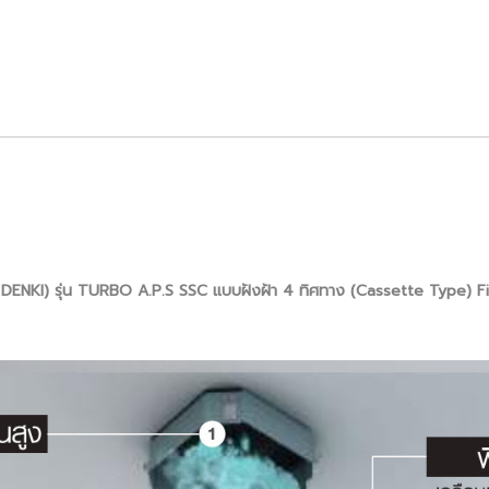
IJO DENKI) รุ่น TURBO A.P.S SSC แบบฝังฝ้า 4 ทิศทาง (Cassette Type) 