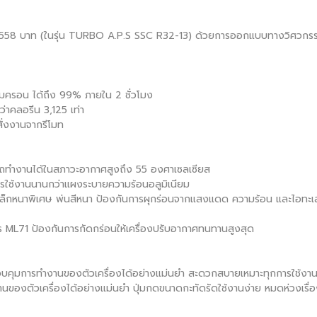
8,558 บาท (ในรุ่น TURBO A.P.S SSC R32-13) ด้วยการออกแบบทางวิศวกรรมท
 ไมครอน ได้ถึง 99% ภายใน 2 ชั่วโมง
กว่าคลอรีน 3,125 เท่า
สั่งงานจากรีโมท
ถทำงานได้ในสภาวะอากาศสูงถึง 55 องศาเซลเซียส
ใช้งานนานกว่าแผงระบายความร้อนอลูมิเนียม
ล็กหนาพิเศษ พ่นสีหนา ป้องกันการผุกร่อนจากแสงแดด ความร้อน และไอทะเ
ร ML71 ป้องกันการกัดกร่อนให้เครื่องปรับอากาศทนทานสูงสุด
บคุมการทำงานของตัวเครื่องได้อย่างแม่นยำ สะดวกสบายเหมาะทุกการใช้งา
องตัวเครื่องได้อย่างแม่นยำ ปุ่มกดขนาดกะทัดรัดใช้งานง่าย หมดห่วงเรื่อ