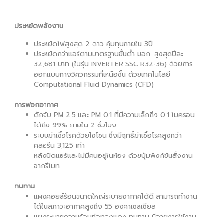
ประหยัดพลังงาน
ประหยัดไฟสูงสุด 2 ดาว คุ้มทุนภายใน 3ปี
ประหยัดกว่าแอร์ตามมาตรฐานขั้นต่ำ มอก. สูงสุดปีละ
32,681 บาท (ในรุ่น INVERTER SSC R32-36) ด้วยการ
ออกแบบทางวิศวกรรมที่เหนือชั้น ด้วยเทคโนโลยี
Computational Fluid Dynamics (CFD)
การฟอกอากาศ
ดักจับ PM 2.5 และ PM 0.1 ที่มีความเล็กถึง 0.1 ไมครอน
ได้ถึง 99% ภายใน 2 ชั่วโมง
ระบบฆ่าเชื้อโรคด้วยโอโซน ซึ่งมีฤทธิ์ฆ่าเชื้อโรคสูงกว่า
คลอรีน 3,125 เท่า
หลังปิดแอร์และไม่มีคนอยู่ในห้อง ด้วยปุ่มฟังก์ชันสั่งงาน
จากรีโมท
ทนทาน
แผงคอยล์ร้อนขนาดใหญ่ระบายอากาศได้ดี สามารถทำงาน
ได้ในสภาวะอากาศสูงถึง 55 องศาเซลเซียส
แผงระบายความร้อนท่อทองแดง ทนทาน มีอายุการใช้งาน