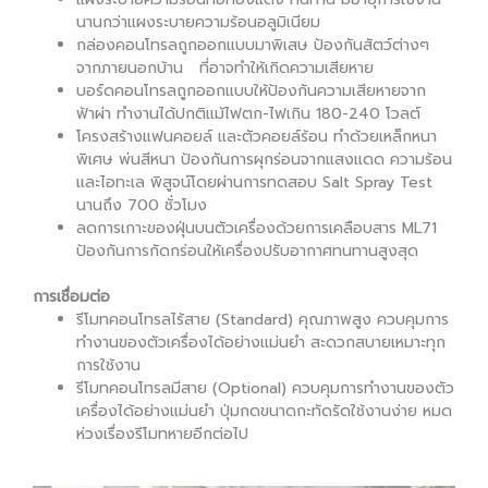
นานกว่าแผงระบายความร้อนอลูมิเนียม
กล่องคอนโทรลถูกออกแบบมาพิเสษ ป้องกันสัตว์ต่างๆ
จากภายนอกบ้าน ที่อาจทำให้เกิดความเสียหาย
บอร์ดคอนโทรลถูกออกแบบให้ป้องกันความเสียหายจาก
ฟ้าผ่า ทำงานได้ปกติแม้ไฟตก-ไฟเกิน 180-240 โวลต์
โครงสร้างแฟนคอยล์ และตัวคอยล์ร้อน ทำด้วยเหล็กหนา
พิเศษ พ่นสีหนา ป้องกันการผุกร่อนจากแสงแดด ความร้อน
และไอทะเล พิสูจน์โดยผ่านการทดสอบ Salt Spray Test
นานถึง 700 ชั่วโมง
ลดการเกาะของฝุ่นบนตัวเครื่องด้วยการเคลือบสาร ML71
ป้องกันการกัดกร่อนให้เครื่องปรับอากาศทนทานสูงสุด
การเชื่อมต่อ
รีโมทคอนโทรลไร้สาย (Standard) คุณภาพสูง ควบคุมการ
ทำงานของตัวเครื่องได้อย่างแม่นยำ สะดวกสบายเหมาะทุก
การใช้งาน
รีโมทคอนโทรลมีสาย (Optional) ควบคุมการทำงานของตัว
เครื่องได้อย่างแม่นยำ ปุ่มกดขนาดกะทัดรัดใช้งานง่าย หมด
ห่วงเรื่องรีโมทหายอีกต่อไป