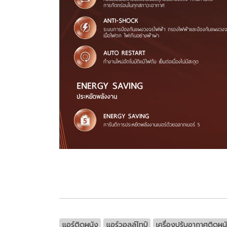
แอร์ติดผนัง
แอร์วอลล์ไทป์
เครื่องปรับอากาศติดผน