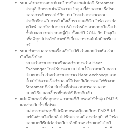
ระบบฟอกอากาศภายในเครื่องด้วยเทคโนโลยี Streamer
ประจุอิเล็กตรอนไฟฟ้าความเร็วสูง ที่ช่วยสลายเชื้อโรค
และสสารอันตรายได้ถึงแก่น โดยผ่านการทดสอบ
ประสิทธิภาพในการยับยั้งเชื้อรา แบคทีเรีย ไวรัส สารก่อ
ภูมิแพ้ และก๊าซอันตราย 60 กว่าชนิด จากสถาบันชั้นนำ
ทั้งในและนอกประเทศญี่ปุ่น ตั้งแต่ปี 2014 ถึง ปัจจุบัน
เพื่อพิสูจน์ประสิทธิภาพที่ดีเยี่ยมของเทคโนโลยีสตรีมเม
อร์
ระบบทำความสะอาดเครื่องอัตโนมัติ ล้างและเป่าแห้ง ช่วย
ยับยั้งเชื้อโรค
ระบบทำความสะอาดตัวเองด้วยการล้าง Heat
Exchanger โดยใช้การควบแน่นไอน้ำในอากาศในกลาย
เป็นหยดน้ำ ล้างทำความสะอาด Heat exchange จาก
นั้นเป่าไล่ความชื้นด้วยลมที่มีประจุอิเล็กตรอนไฟฟ้าจาก
Streamer ที่ช่วยยับยั้งเชื้อโรค ลดการสะสมของ
แบคทีเรีย และเชื้อราซึ่งก่อให้เกิดกลิ่นอับ
แผ่นฟิลเตอร์เพื่อคุณภาพอากาศที่ดี กรองได้ทั้งฝุ่น PM2.5
และช่วยยับยั้งเชื้อโรค
แผ่นกรองล่าสุดที่ไม่เพียงกรองฝุ่นละเอียด PM2.5 ได้
แต่ยังช่วยยับยั้งกลิ่นไม่พึงประสงค์ สารก่อภูมิแพ้ ไวรัส
และแบคทีเรียได้อย่างมีประสิทธิภาพ ด้วยเทคโนโลยี