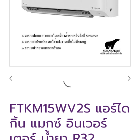
FTKM15WV2S แอร์ได
กิ้น แมกซ์ อินเวอร์
เตอร์ น้ำยา R32