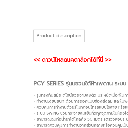
Product description
<< ดาวน์โหลดแคตาล็อกได้ที่นี่ >>
PCY SERIES รุ่นแขวนใต้ฝ้าเพดาน ระ
- รูปทรงทันสมัย ดีไซน์สวยงามลงตัว ประหยัดเนื้อที่ในกา
- ทำงานเงียบสนิท ด้วยการออกแบบช่องส่งลม และใบพั
- ควบคุมการทำงานด้วยรีโมทคอนโทรลแบบไร้สาย หรือ
- ระบบ SWING ช่วยกระจายลมเย็นทั่วทุกจุดภายในห้องได
- สามารถเดินท่อน้ำยาได้ไกลถึง 50 เมตร (ตรวจสอบระย
- สามารถควบคุมการทำงานจากส่วนกลางหรือควบคุมเป็นก