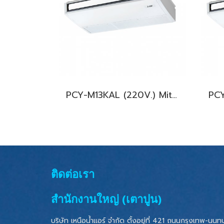
PCY-M13KAL (220V.) Mitsubishi Electric Mr.Slim รุ่นแขวนใต้ฝ้า INVERTER น้ำยา R32 พร้อมบริการติดตั้ง
ติดต่อเรา
สำนักงานใหญ่ (เตาปูน)
บริษัท เหนือน้ำแอร์ จำกัด ตั้งอยู่ที่ 421 ถนนกรุงเทพ-นนทบุ