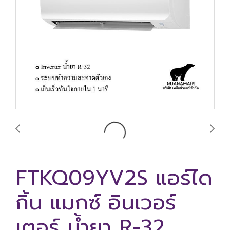
FTKQ09YV2S แอร์ได
กิ้น แมกซ์ อินเวอร์
เตอร์ น้ำยา R-32