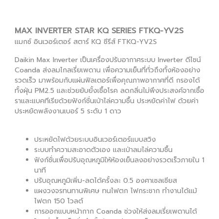
MAX INVERTER STAR KQ SERIES FTKQ-YV2S
เเมกซ์ อินเวอร์เตอร์ สตาร์ KQ ซีรีส์ FTKQ-YV2S
Daikin Max Inverter เป็นเครื่องปรับอากาศระบบ Inverter ดีไซน์
Coanda ส่งลมไกลเรี่ยเพดาน เพื่อความเย็นที่ทั่วถึงทั้งห้องอย่าง
รวดเร็ว มาพร้อมกับแผ่นฟิลเตอร์เพื่อคุณภาพอากาศที่ดี กรองได้
ทั้งฝุ่น PM2.5 และช่วยยับยั้งเชื้อโรค ลดกลิ่นไม่พึงประสงค์จากเชื้อ
ราและแบคทีเรียด้วยฟังก์ชั่นเป่าไล่ความชื้น ประหยัดค่าไฟ ด้วยค่า
ประหยัดพลังงานเบอร์ 5 ระดับ 1 ดาว
ประหยัดไฟด้วยระบบอินเวอร์เตอร์แบบสวิง
ระบบทำความสะอาดตัวเอง เเละเป่าลมไล่ความชื้น
ฟังก์ชั่นเพื่อปรับอุณหภูมิให้ห้องเย็นลงอย่างรวดเร็วภายใน 1
นาที
ปรับอุณหภูมิเพิ่ม-ลดได้ครั้งละ 0.5 องศาเซลเซียส
แผงวงจรทนทานพิเศษ ทนไฟตก ไฟกระชาก ทำงานได้แม้
ไฟตก 150 โวลต์
การออกแบบหน้ากาก Coanda ช่วงให้ส่งลมเรี่ยเพดานได้