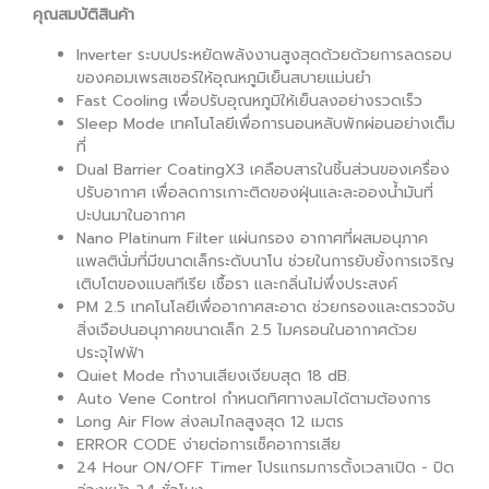
คุณสมบัติสินค้า
Inverter ระบบประหยัดพลังงานสูงสุดด้วยด้วยการลดรอบ
ของคอมเพรสเซอร์ให้อุณหภูมิเย็นสบายแม่นยำ
Fast Cooling เพื่อปรับอุณหภูมิให้เย็นลงอย่างรวดเร็ว
Sleep Mode เทคโนโลยีเพื่อการนอนหลับพักผ่อนอย่างเต็ม
ที่
Dual Barrier CoatingX3 เคลือบสารในชิ้นส่วนของเครื่อง
ปรับอากาศ เพื่อลดการเกาะติดของฝุ่นและละอองน้ำมันที่
ปะปนมาในอากาศ
Nano Platinum Filter แผ่นกรอง อากาศที่ผสมอนุภาค
แพลตินั่มที่มีขนาดเล็กระดับนาโน ช่วยในการยับยั้งการเจริญ
เติบโตของแบลทีเรีย เชื้อรา และกลิ่นไม่พึ่งประสงค์
PM 2.5 เทคโนโลยีเพื่ออากาศสะอาด ช่วยกรองและตรวจจับ
สิ่งเจือปนอนุภาคขนาดเล็ก 2.5 ไมครอนในอากาศด้วย
ประจุไฟฟ้า
Quiet Mode ทำงานเสียงเงียบสุด 18 dB.
Auto Vene Control กำหนดทิศทางลมได้ตามต้องการ
Long Air Flow ส่งลมไกลสูงสุด 12 เมตร
ERROR CODE ง่ายต่อการเซ็คอาการเสีย
24 Hour ON/OFF Timer โปรแกรมการตั้งเวลาเปิด - ปิด