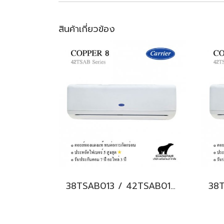
สินค้าเกี่ยวข้อง
38TSAB013 / 42TSAB013 CARRIER COPPER 8 Hi-wall Fixed Speed แอร์แคเรียร์ ติดผนัง น้ำยา R32 12,000 BTU. พร้อมบริการติดตั้ง