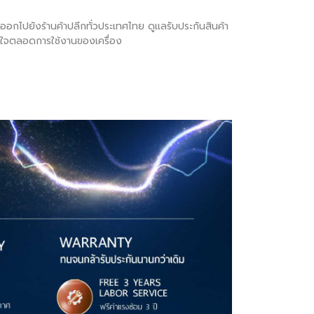
ภทออกไปยังร้านค้าปลีกทั่วประเทศไทย ดูแลรับประกันสินค้า
มั่นใจตลอดการใช้งานของเครื่อง