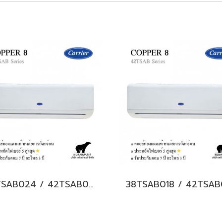
38TSAB024 / 42TSAB024 CARRIER COPPER 8 Hi-wall Fixed Speed แอร์แคเรียร์ ติดผนัง น้ำยา R32 24,000 BTU. พร้อมบริการติดตั้ง