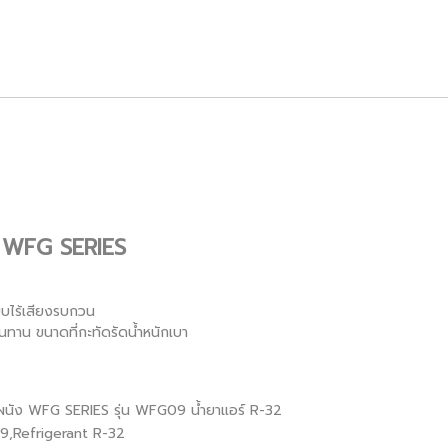
ัง WFG SERIES
บไร้เสียงรบกวน
นทาน ขนาดที่กะทัดรัดน้ำหนักเบา
ดผนัง WFG SERIES รุ่น WFG09 น้ำยาแอร์ R-32
,Refrigerant R-32