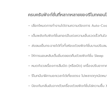
ครบครันฟังก์ชั่นที่หลากหลายของรีโมทคอน
– เลือกโหมดการทำงานได้ตามความต้องการ Auto-Coo
– เต็มพลังกับฟังก์ชั่นเทอณ์โบเร่งความเย็นรวดเร็วทั
– ส่งลมเย็นกระจายได้ทั่วทั้งห้องด้วยฟังก์ชั่นบานปรับ
– ให้การนอนหลับเต็มอิ่มตลอดคืนด้วยฟังก์ชั่น Sleep
– หมดกังวลเรื่องการลืมปิด (หรือเปิด) เครื่องปรับอากา
– รีโมทมีนาฬิกาบอกเวลาได้เที่ยงตรง ไม่พลาดทุกนัดหม
– ป้องกันกลิ่นอับจากตัวเครื่องด้วยฟังก์ชั่นไล่ความชื้น