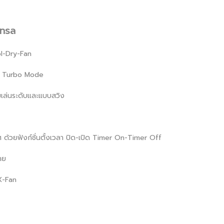
โทรล
l-Dry-Fan
นใจ Turbo Mode
ลมเล่นระดับและแบบสวิง
ศ ด้วยฟังก์ชั่นตั้งเวลา ปิด-เปิด Timer On-Timer Off
าย
 X-Fan