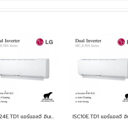
ISC24E.TD1 แอร์แอลจี อินเวอร์เตอร์ น้ำยา R32 24,000 BTU. (LG Inverter New 2024) พร้อมบริการติดตั้ง