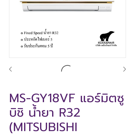
MS-GY18VF แอร์มิตซู
บิชิ น้ำยา R32
(MITSUBISHI