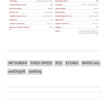
MITSUBISHI
FIXED-SPEED
R32
ECONO
18000 btu
แอร์มิตซูบิชิ
แอร์มิตซู