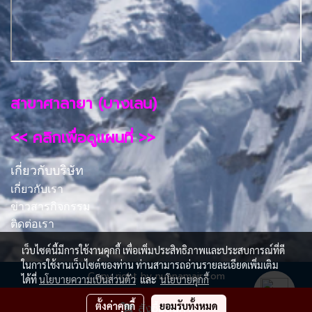
สาขาศาลายา (บางเลน)
<< คลิกเพื่อดูแผนที่ >>
เกี่ยวกับบริษัท
เกี่ยวกับเรา
ข่าวสารกิจกรรม
ติดต่อเรา
เว็บไซต์นี้มีการใช้งานคุกกี้ เพื่อเพิ่มประสิทธิภาพและประสบการณ์ที่ดี
ในการใช้งานเว็บไซต์ของท่าน ท่านสามารถอ่านรายละเอียดเพิ่มเติม
Copy right by nuanamair.com
ได้ที่
นโยบายความเป็นส่วนตัว
และ
นโยบายคุกกี้
ผู้เข้าชมขณะนี้
195
ตั้งค่าคุกกี้
ยอมรับทั้งหมด
สั่งซื้อสินค้า