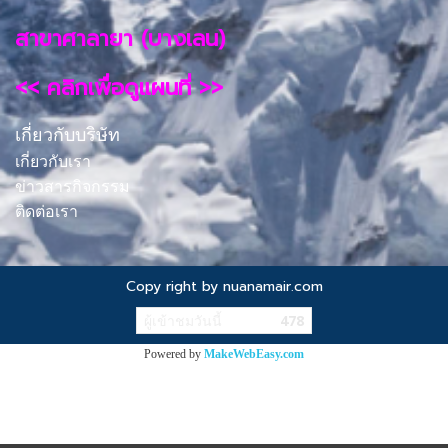
สาขาศาลายา (บางเลน)
<< คลิกเพื่อดูแผนที่ >>
เกี่ยวกับบริษัท
เกี่ยวกับเรา
ข่าวสารกิจกรรม
ติดต่อเรา
Copy right by nuanamair.com
ผู้เข้าชมวันนี้
478
Powered by
MakeWebEasy.com