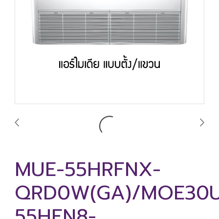
MUE-55HRFNX-
QRD0W(GA)/MOE30U
55HFN8-