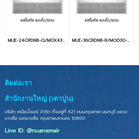
MUE-24CRDN8-Q/MOX430-24CFN8-QW (220V.) Midea รุ่นแขวนใต้ฝ้าเพดาน Inverter น้ำยา R32 พร้อมบริการติดตั้ง
MUE-36CRDN8-R/MOD30-36CFN8-RW(A) (3เฟส/380V.) Midea รุ่นแขวนใต้ฝ้าเพดาน Inverter น้ำยา R32 พร้อมบริการติดตั้ง
ติดต่อเรา
สำนักงานใหญ่ (เตาปูน)
บริษัท เหนือน้ำแอร์ จำกัด ตั้งอยู่ที่ 421 ถนนกรุงเทพ-นนทบุรี แขวง
บางซื่อ เขตบางซื่อ
กรุงเทพมหานคร 10800
Line ID: @nuanamair