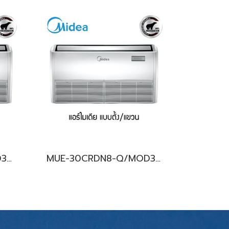
MUE-36CRDN8-R/MOD30-36CFN8-RW(A) (3เฟส/380V.) Midea รุ่นแขวนใต้ฝ้าเพดาน Inverter น้ำยา R32 พร้อมบริการติดตั้ง
MUE-30CRDN8-Q/MOD30-30CFN8-Q (220V.) Midea รุ่นแขวนใต้ฝ้าเพดาน Inverter น้ำยา R32 พร้อมบริการติดตั้ง