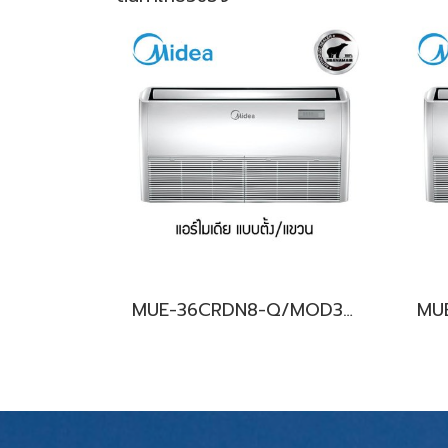
MUE-36CRDN8-Q/MOD30-36CFN8-Q (220V.) Midea รุ่นแขวนใต้ฝ้าเพดาน Inverter น้ำยา R32 พร้อมบริการติดตั้ง