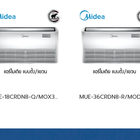
MUE-18CRDN8-Q/MOX331-18CRFN-Q (220V.) Midea รุ่นแขวนใต้ฝ้าเพดาน Inverter น้ำยา R32 พร้อมบริการติดตั้ง