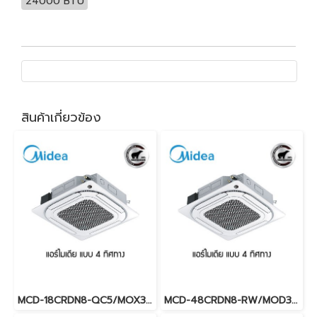
24000 BTU
สินค้าเกี่ยวข้อง
MCD-18CRDN8-QC5/MOX330-18CFN8-QC5 (220V.) Midea รุ่นฝังในฝ้ากระจายลมรอบทิศทาง Inverter น้ำยา R32 พร้อมบริการติดตั้ง
MCD-48CRDN8-RW/MOD30-48CFN8-RW (3เฟส/380V.) Midea รุ่นฝังในฝ้ากระจายลมรอบทิศทาง Inverter น้ำยา R32 พร้อมบริการติดตั้ง