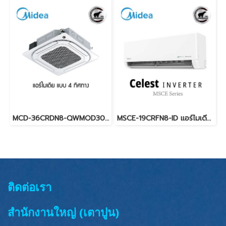
MCD-36CRDN8-QWMOD30-36CFN8-RW (3เฟส/380V.) Midea รุ่นฝังในฝ้ากระจายลมรอบทิศทาง Inverter น้ำยา R32 พร้อมบริการติดตั้ง
MSCE-19CRFN8-ID แอร์ไมเดีย Midea Celest INVERTER ระบบอินเวอร์เตอร์ น้ำยา R32 18000 BTU. พร้อมบริการติดตั้ง
ติดต่อเรา
สำนักงานใหญ่ (เตาปูน)