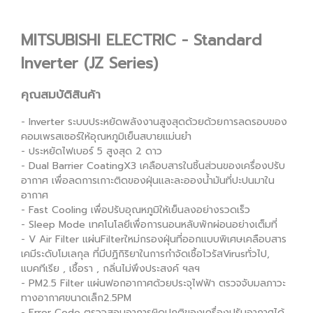
MITSUBISHI ELECTRIC - Standard
Inverter (JZ Series)
คุณสมบัติสินค้า
- Inverter ระบบประหยัดพลังงานสูงสุดด้วยด้วยการลดรอบของ
คอมเพรสเซอร์ให้อุณหภูมิเย็นสบายแม่นยำ
- ประหยัดไฟเบอร์ 5 สูงสุด 2 ดาว
- Dual Barrier CoatingX3 เคลือบสารในชิ้นส่วนของเครื่องปรับ
อากาศ เพื่อลดการเกาะติดของฝุ่นและละอองน้ำมันที่ปะปนมาใน
อากาศ
- Fast Cooling เพื่อปรับอุณหภูมิให้เย็นลงอย่างรวดเร็ว
- Sleep Mode เทคโนโลยีเพื่อการนอนหลับพักผ่อนอย่างเต็มที่
- V Air Filter แผ่นFilterใหม่กรองฝุ่นที่ออกแบบพิเศษเคลือบสาร
เคมีระดับโมเลกุล ที่มีปฏิกิริยาในการกำจัดเชื้อไวรัสVirusทั่วไป,
แบคทีเรีย , เชื้อรา , กลิ่นไม่พึงประสงค์ ฯลฯ
- PM2.5 Filter แผ่นฟอกอากาศด้วยประจุไฟฟ้า ตรวจจับมลภาวะ
ทางอากาศขนาดเล็ก2.5PM
- Error Code ตรวจสอบอาการผิดปกติของเครื่องปรับอากาศได้