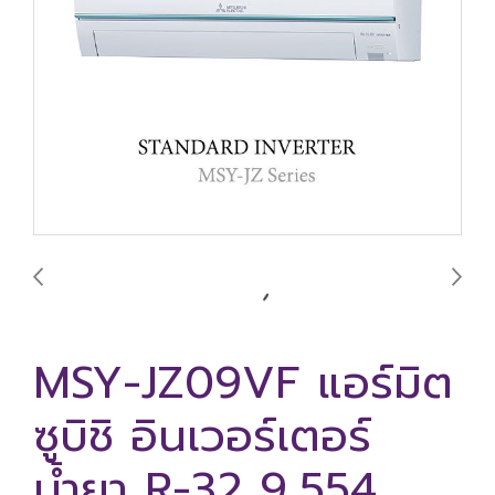
MSY-JZ09VF แอร์มิต
ซูบิชิ อินเวอร์เตอร์
น้ำยา R-32 9,554