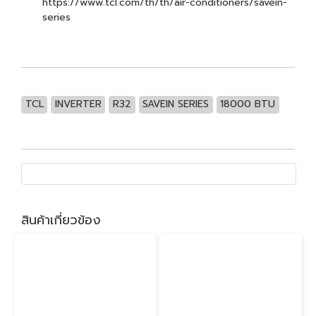
https://www.tcl.com/th/th/air-conditioners/savein-
series
TCL
INVERTER
R32
SAVEIN SERIES
18000 BTU
สินค้าเกี่ยวข้อง