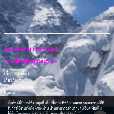
สาขาศาลายา (บางเลน)
<< คลิกเพื่อดูแผนที่ >>
เกี่ยวกับบริษัท
เกี่ยวกับเรา
ข่าวสารกิจกรรม
ติดต่อเรา
เว็บไซต์นี้มีการใช้งานคุกกี้ เพื่อเพิ่มประสิทธิภาพและประสบการณ์ที่ดี
ในการใช้งานเว็บไซต์ของท่าน ท่านสามารถอ่านรายละเอียดเพิ่มเติม
Copy right by nuanamair.com
ได้ที่
นโยบายความเป็นส่วนตัว
และ
นโยบายคุกกี้